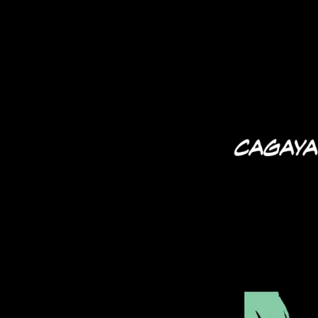
Le Déchirement Céleste
Chris