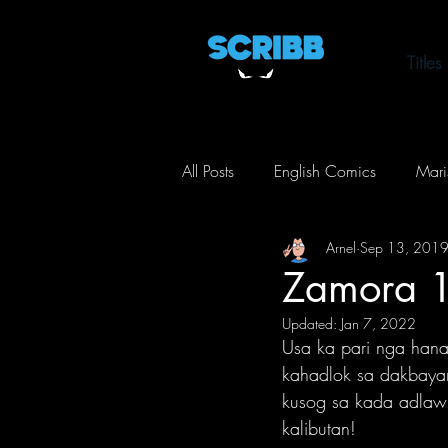
Titles
All Posts
English Comics
Mari
Arnel
Sep 13, 201
Life of Arnel
Toxic City
Zamora 
Updated:
Jan 7, 2022
Action
Comedy
Horror
Usa ka pari nga hana
kahadlok sa dakbayan
kusog sa kada adlaw
Crime
Mystery
Thriller
kalibutan! 