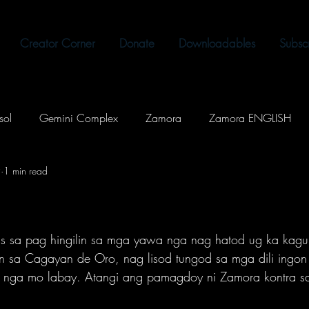
Creator Corner
Donate
Downloadables
Subsc
sol
Gemini Complex
Zamora
Zamora ENGLISH
9
1 min read
Out Loud
Kontrolado
Shadows of the Past
Memes
1
Supernatural
SciFi
Slice of Life
Romance
s sa pag hingilin sa mga yawa nga nag hatod ug ka kagu
 sa Cagayan de Oro, nag lisod tungod sa mga dili ingon
 nga mo labay. Atangi ang pamagdoy ni Zamora kontra 
Fantasy
Music
Tagalog
The Celestial Tearing