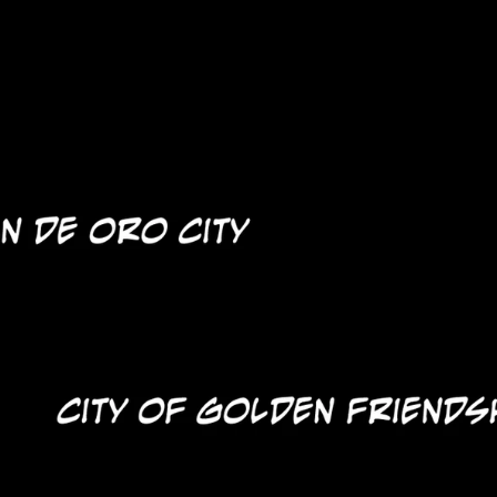
tian
French
Blog