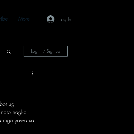
ribe
More
Log In
Log in / Sign up
bot ug 
 nato nagka 
sa mga yawa sa 